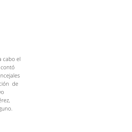
a cabo el
o contó
oncejales
ación de
vo
érez,
guno.