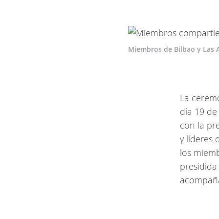
Miembros de Bilbao y Las 
La ceremon
día 19 de
con la pr
y líderes 
los miemb
presidida
acompañad