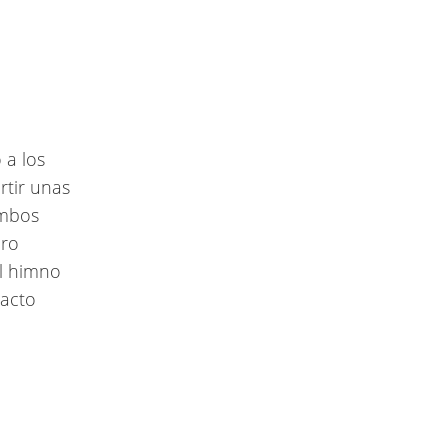
 a los
rtir unas
ambos
oro
el himno
 acto