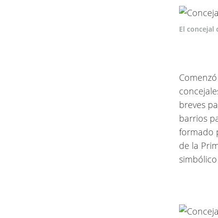
El concejal
Comenzó c
concejale
breves pa
barrios p
formado p
de la Pri
simbólico