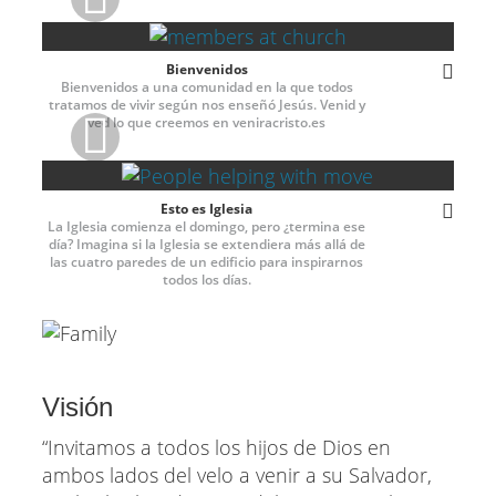
Bienvenidos
1080p
Bienvenidos a una comunidad en la que todos
tratamos de vivir según nos enseñó Jesús. Venid y
ved lo que creemos en veniracristo.es
Esto es Iglesia
1080p
La Iglesia comienza el domingo, pero ¿termina ese
día? Imagina si la Iglesia se extendiera más allá de
las cuatro paredes de un edificio para inspirarnos
todos los días.
Visión
“Invitamos a todos los hijos de Dios en
ambos lados del velo a venir a su Salvador,