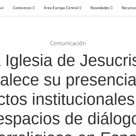
pal
Conócenos
Área Europa Central
Novedades
Recursos
Comunicación
 Iglesia de Jesucri
talece su presenci
ctos institucionales
espacios de diálog