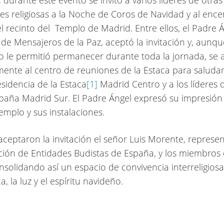
 durante este evento se invitó a varios líderes de otras
es religiosas a la Noche de Coros de Navidad y al enc
el recinto del Templo de Madrid. Entre ellos, el Padre Á
de Mensajeros de la Paz, aceptó la invitación y, aunqu
 le permitió permanecer durante toda la jornada, se 
ente al centro de reuniones de la Estaca para saludar
sidencia de la Estaca
[1]
Madrid Centro y a los líderes d
paña Madrid Sur. El Padre Ángel expresó su impresión 
templo y sus instalaciones.
ceptaron la invitación el señor Luis Morente, represe
ción de Entidades Budistas de España, y los miembros 
onsolidando así un espacio de convivencia interreligios
a, la luz y el espíritu navideño.