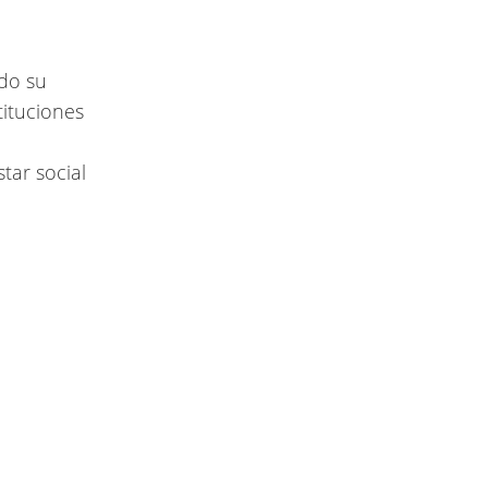
ndo su
tituciones
tar social