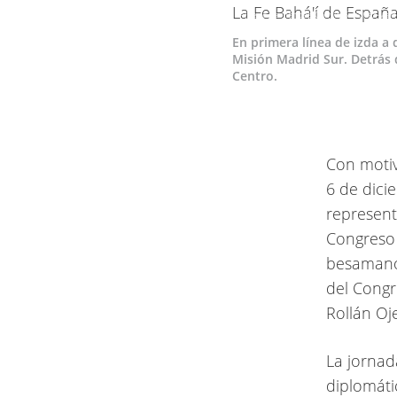
Alberto Fernández-Calvillo Sánchez-Val
En primera línea de izda a
Misión Madrid Sur. Detrás d
Centro.
Con motiv
6 de dici
representa
Congreso 
besamanos
del Congr
Rollán Oj
La jornad
diplomáti