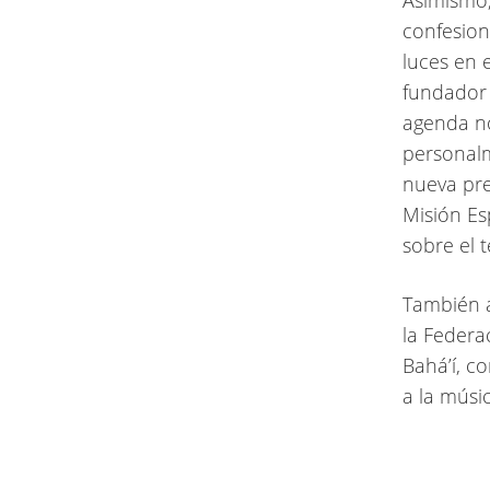
Asimismo,
confesion
luces en 
fundador 
agenda no
personalm
nueva pre
Misión Es
sobre el 
También a
la Federa
Bahá’í, c
a la músic