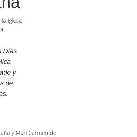
aña
la Iglesia
ña
s Días
lica
tado y
és de
as.