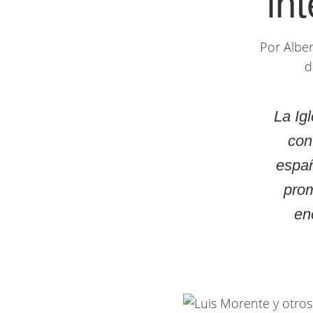
in
Por Alber
d
La Ig
con
españ
prom
en