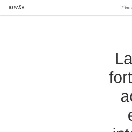
ESPAÑA
Princi
La
for
a