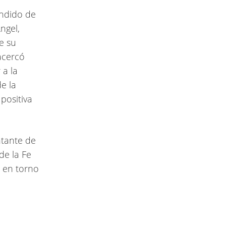
endido de
ngel,
e su
acercó
 a la
e la
positiva
ntante de
de la Fe
a en torno