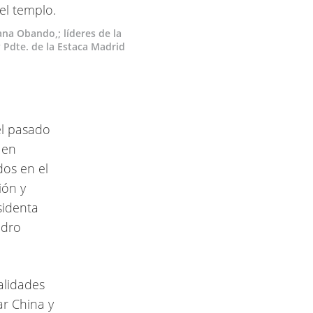
ana Obando,; líderes de la
 Pdte. de la Estaca Madrid
el pasado
 en
dos en el
ión y
sidenta
edro
alidades
ar China y