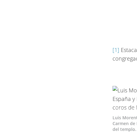
[1]
Estaca
congregac
Alberto Fernánd
Luis Morent
Carmen de L
del templo.