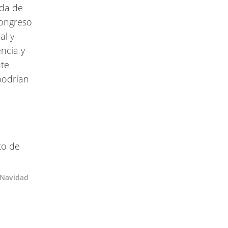
ada de
Congreso
al y
ncia y
nte
podrían
 Navidad