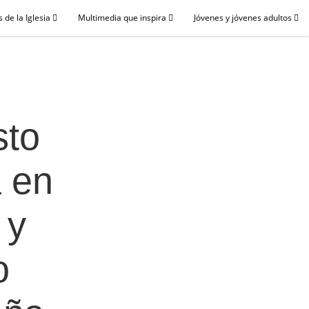
 de la Iglesia
Multimedia que inspira
Jóvenes y jóvenes adultos
sto
a en
 y
o