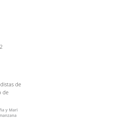
12
ña y Mari
a manzana