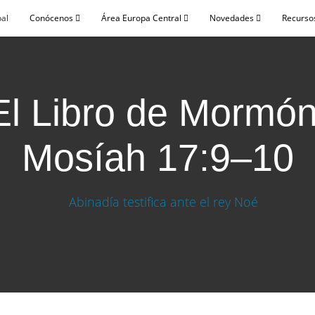
pal
Conócenos
Área Europa Central
Novedades
Recursos
El Libro de Mormón
Mosíah 17:9–10
Mosíah 17:9–10