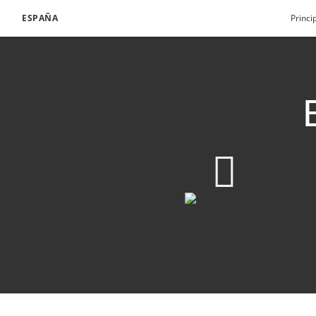
ESPAÑA
Princi
El Libro de Mormón: 
1080p