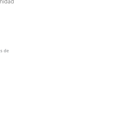
rnidad
as de