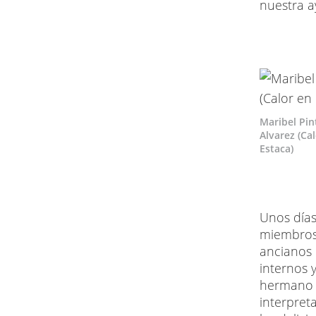
nuestra a
Maribel Pin
Alvarez (Ca
Estaca)
Unos días
miembros 
ancianos d
internos 
hermano F
interpret