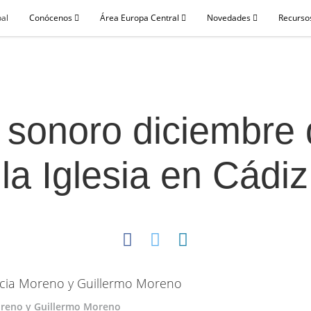
pal
Conócenos
Área Europa Central
Novedades
Recursos
 sonoro diciembre
la Iglesia en Cádiz
oreno y Guillermo Moreno