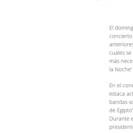
El doming
concierto
anteriore
cuales se
más neces
la Noche'
En el con
estaca ac
bandas son
de Egipto'
Durante el
president