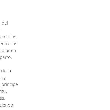
 del
s
s con los
entre los
Calor en
parto.
 de la
s y
l príncipe
itu.
es,
eciendo