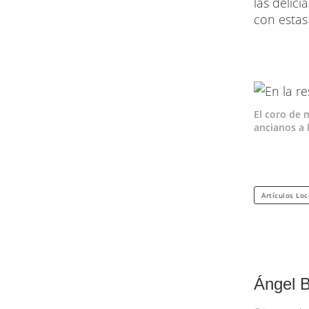
las delic
con estas
El coro de 
ancianos a 
Artículos Loc
Ángel B