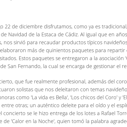
o 22 de diciembre disfrutamos, como ya es tradicional,
 de Navidad de la Estaca de Cádiz. Al igual que en año
s, nos sirvió para recaudar productos típicos navideño
 elaboraron más de quinientos paquetes para repartir 
itados. Estos paquetes se entregaron a la asociación '
 de San Fernando, la cual se encarga de gestionar el re
cierto, que fue realmente profesional, además del coro
tuaron solistas que nos deleitaron con temas navideño
oras como 'La vida es Bella', 'Los chicos del Coro' y 'E
 entre otras; un auténtico deleite para el oído y el espír
 concierto se le hizo entrega de los lotes a Rafael Torr
e de 'Calor en la Noche', quien tomó la palabra agrad