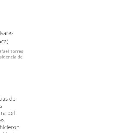
afael Torres
esidencia de
cias de
s
rra del
es
 hicieron