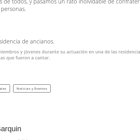
ias de todos, y pasamos un rato inolvidable de confrate
 personas.
miembros y jóvenes durante su actuación en una de las residenci
las que fueron a cantar.
ales
Noticias y Eventos
arquin