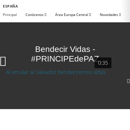
ESPAÑA
Principal
Conócenos
Área Europa Central
Novedades
Bendecir Vidas -
#PRINCIPEdePAZ
0:35
1080p
720p
360p