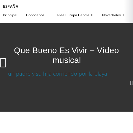
ESPAÑA
Principal
Conócenos
Área Europa Central
Novedades
Que Bueno Es Vivir – Vídeo
musical
Que Bueno Es Vivir – Vídeo musical
Descargar video