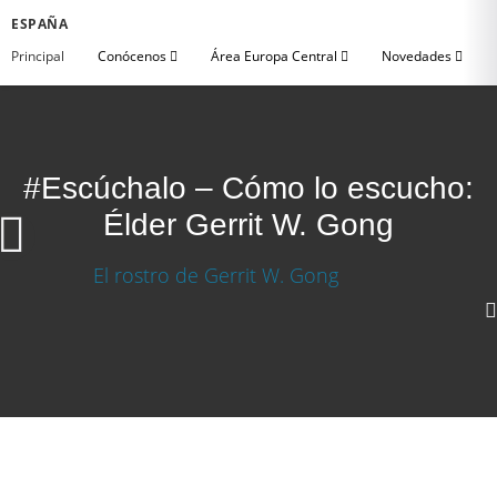
ESPAÑA
Principal
Conócenos
Área Europa Central
Novedades
#Escúchalo – Cómo lo escucho:
Élder Gerrit W. Gong
#Escúchalo – Cómo lo escucho: Élder Gerrit W.
Gong
Descargar video