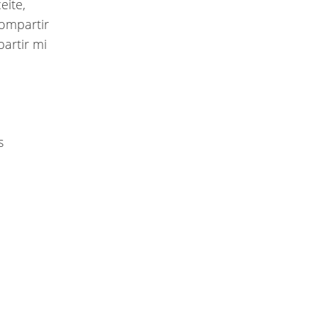
eite,
ompartir
artir mi
s