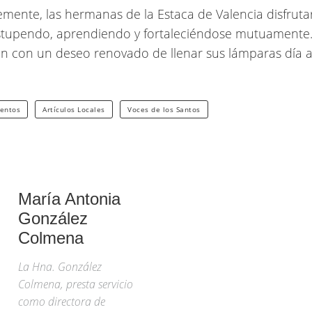
mente, las hermanas de la Estaca de Valencia disfrut
stupendo, aprendiendo y fortaleciéndose mutuamente
 con un deseo renovado de llenar sus lámparas día a 
ventos
Artículos Locales
Voces de los Santos
María Antonia
González
Colmena
La Hna. González
Colmena, presta servicio
como directora de