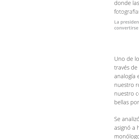
María Antonia 
La presiden
convertirse
Uno de lo
través de
analogía e
nuestro r
nuestro c
bellas por
Se analiz
asignó a 
monólogos