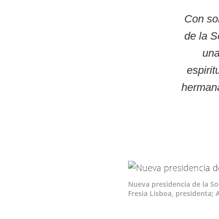
Con so
de la S
una
espirit
hermana
María Antonia González Colmena
Nueva presidencia de la Soc
Fresia Lisboa, presidenta; A