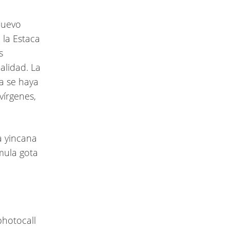
 nuevo
 la Estaca
s
alidad. La
a se haya
vírgenes,
a yincana
mula gota