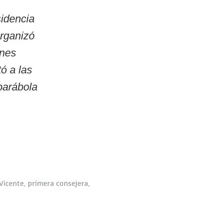
idencia
organizó
ones
tó a las
parábola
 Vicente, primera consejera,