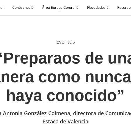
pal
Conócenos
Área Europa Central
Novedades
Recursos
Eventos
“Preparaos de un
nera como nunca
haya conocido”
a Antonia González Colmena, directora de Comunicac
Estaca de Valencia