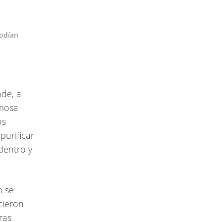
podían
nde, a
rmosa
os
purificar
dentro y
n se
cieron
ras