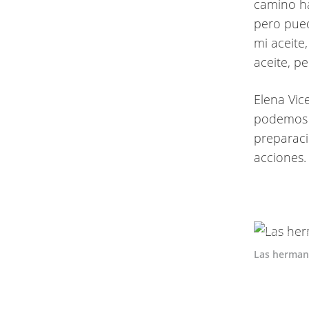
camino ha
pero pued
mi aceite
aceite, p
Elena Vic
podemos c
preparaci
acciones.
María Antonia 
Las hermana