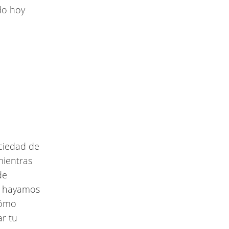
do hoy
ociedad de
mientras
de
o hayamos
cómo
r tu