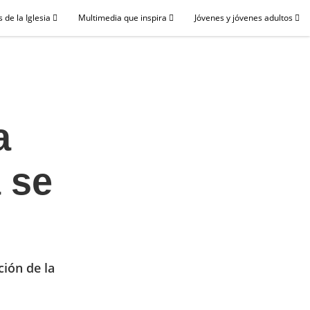
 de la Iglesia
Multimedia que inspira
Jóvenes y jóvenes adultos
a
 se
ión de la