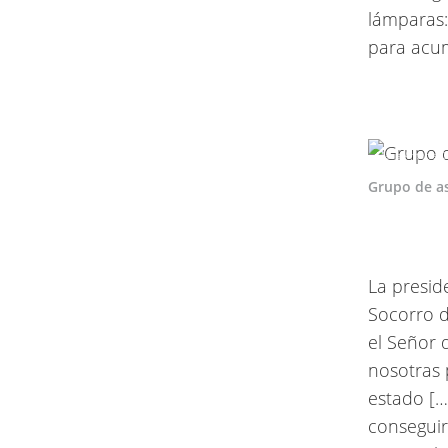
lámparas:
para acum
María Antonia 
Grupo de as
La presid
Socorro d
el Señor 
nosotras
estado […
conseguir